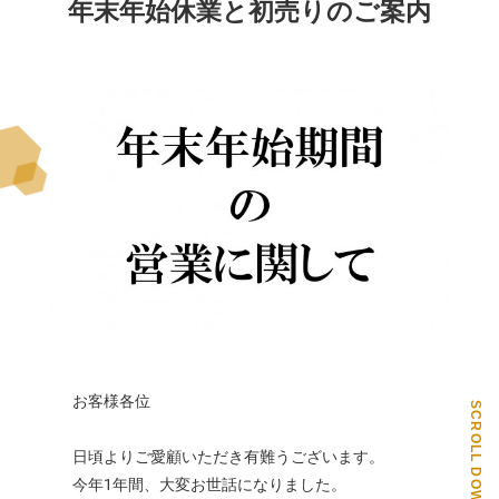
年末年始休業と初売りのご案内
お客様各位
SCROLL DOWN
日頃よりご愛顧いただき有難うございます。
PAGE TOP
今年1年間、大変お世話になりました。