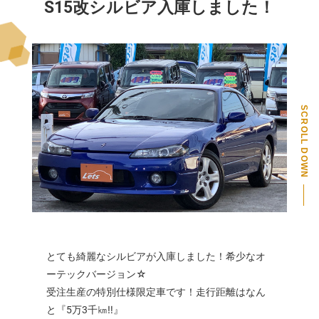
S15改シルビア入庫しました！
SCROLL DOWN
PAGE TOP
とても綺麗なシルビアが入庫しました！希少なオ
ーテックバージョン☆
受注生産の特別仕様限定車です！走行距離はなん
と『5万3千㎞‼』