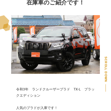
在庫車のご紹介です！
SCROLL DOWN
PAGE TOP
令和3年 ランドクルーザープラド TX-L ブラッ
クエディション
人気のプラドが入庫です！