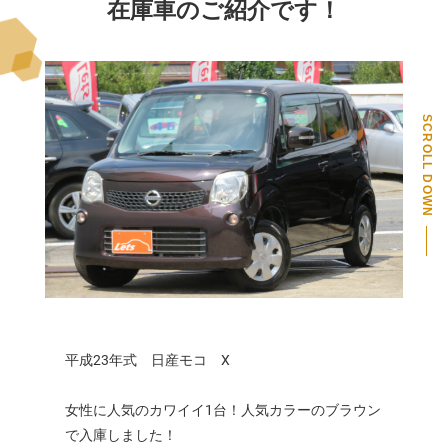
在庫車のご紹介です！
SCROLL DOWN
PAGE TOP
平成23年式 日産モコ X
女性に人気のカワイイ1台！人気カラーのブラウン
で入庫しました！