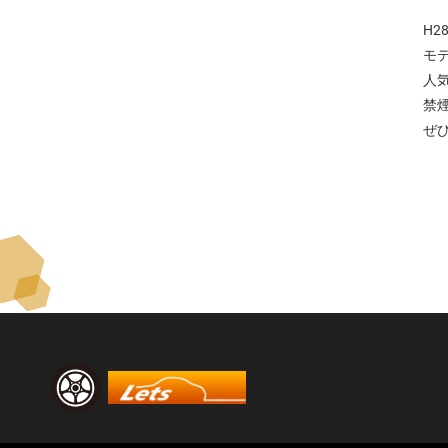
H2
モ
人
禁
ぜ