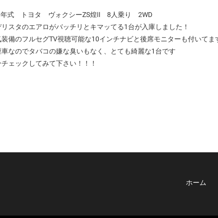
8年式 トヨタ ヴォクシーZS煌Ⅱ 8人乗り 2WD
デリスタのエアロがバッチリとキマッてる1台が入庫しました！
気装備のフルセグTV視聴可能な10インチナビと後席モニターも付いてま
煙車なのでタバコの嫌な臭いもなく、とても綺麗な1台です
ひチェックしてみて下さい！！！
ホーム