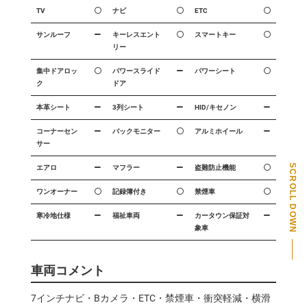
TV
ナビ
ETC
サンルーフ
キーレスエント
スマートキー
リー
集中ドアロッ
パワースライド
パワーシート
ク
ドア
本革シート
3列シート
HID/キセノン
コーナーセン
バックモニター
アルミホイール
サー
SCROLL DOWN
エアロ
マフラー
盗難防止機能
ワンオーナー
記録簿付き
禁煙車
PAGE TOP
寒冷地仕様
福祉車両
カータウン保証対
象車
車両コメント
7インチナビ・Bカメラ・ETC・禁煙車・衝突軽減・横滑