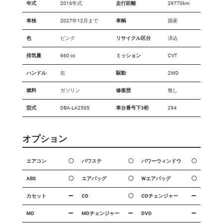
年式
2016年式
走行距離
29770km
車検
2027年12月まで
車輌
国産
色
ピンク
リサイクル区分
済込
排気量
660 cc
ミッション
CVT
ハンドル
右
駆動
2WD
燃料
ガソリン
修復歴
無し
型式
DBA-LA250S
車台番号下3桁
294
オプション
エアコン
パワステ
パワーウィンドウ
ABS
エアバッグ
Wエアバッグ
カセット
CD
CDチェンジャー
MD
MDチェンジャー
DVD