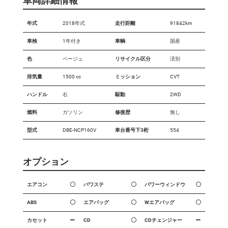
車両詳細情報
年式
2018年式
走行距離
91842km
車検
1年付き
車輌
国産
色
ベージュ
リサイクル区分
済別
排気量
1500 cc
ミッション
CVT
ハンドル
右
駆動
2WD
燃料
ガソリン
修復歴
無し
型式
DBE-NCP160V
車台番号下3桁
554
オプション
エアコン
パワステ
パワーウィンドウ
ABS
エアバッグ
Wエアバッグ
カセット
CD
CDチェンジャー