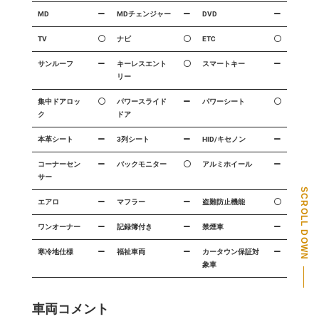
MD
MDチェンジャー
DVD
TV
ナビ
ETC
サンルーフ
キーレスエント
スマートキー
リー
集中ドアロッ
パワースライド
パワーシート
ク
ドア
本革シート
3列シート
HID/キセノン
コーナーセン
バックモニター
アルミホイール
サー
SCROLL DOWN
エアロ
マフラー
盗難防止機能
PAGE TOP
ワンオーナー
記録簿付き
禁煙車
寒冷地仕様
福祉車両
カータウン保証対
象車
車両コメント