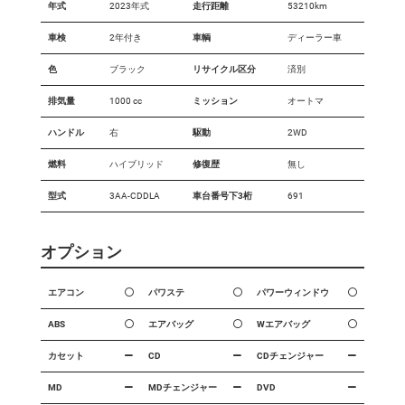
年式
2023年式
走行距離
53210km
車検
2年付き
車輌
ディーラー車
色
ブラック
リサイクル区分
済別
排気量
1000 cc
ミッション
オートマ
ハンドル
右
駆動
2WD
燃料
ハイブリッド
修復歴
無し
型式
3AA-CDDLA
車台番号下3桁
691
オプション
エアコン
パワステ
パワーウィンドウ
ABS
エアバッグ
Wエアバッグ
カセット
CD
CDチェンジャー
MD
MDチェンジャー
DVD