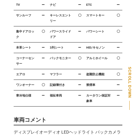
TV
ナビ
ETC
サンルーフ
キーレスエント
スマートキー
リー
集中ドアロッ
パワースライド
パワーシート
ク
ドア
本革シート
3列シート
HID/キセノン
コーナーセン
バックモニター
アルミホイール
サー
SCROLL DOWN
エアロ
マフラー
盗難防止機能
PAGE TOP
ワンオーナー
記録簿付き
禁煙車
寒冷地仕様
福祉車両
カータウン保証対
象車
車両コメント
ディスプレイオーディオ LEDヘッドライト バックカメラ