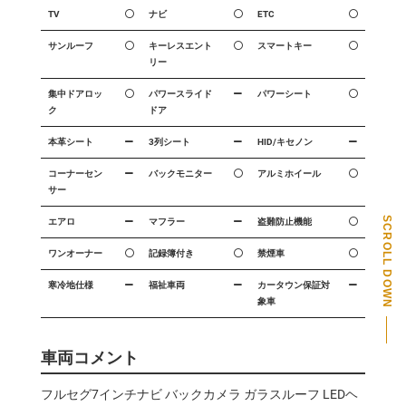
TV
ナビ
ETC
サンルーフ
キーレスエント
スマートキー
リー
集中ドアロッ
パワースライド
パワーシート
ク
ドア
本革シート
3列シート
HID/キセノン
コーナーセン
バックモニター
アルミホイール
サー
SCROLL DOWN
エアロ
マフラー
盗難防止機能
ワンオーナー
記録簿付き
禁煙車
PAGE TOP
寒冷地仕様
福祉車両
カータウン保証対
象車
車両コメント
フルセグ7インチナビ バックカメラ ガラスルーフ LEDヘ