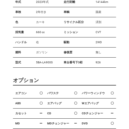
年式
2023年式
走行距離
14144km
車検
2年付き
車輌
国産
色
カーキ
リサイクル区分
済別
排気量
660 cc
ミッション
CVT
ハンドル
右
駆動
2WD
燃料
ガソリン
修復歴
無し
型式
5BA-LA900S
車台番号下3桁
926
オプション
エアコン
パワステ
パワーウィンドウ
ABS
エアバッグ
Wエアバッグ
カセット
CD
CDチェンジャー
MD
MDチェンジャー
DVD